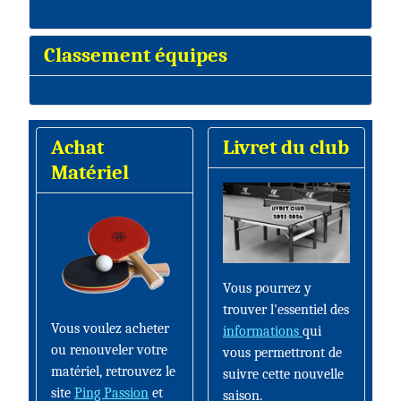
Classement équipes
Achat
Livret du club
Matériel
Vous pourrez y
trouver l'essentiel des
Vous voulez acheter
informations
qui
ou renouveler votre
vous permettront de
matériel, retrouvez le
suivre cette nouvelle
site
Ping Passion
et
saison.