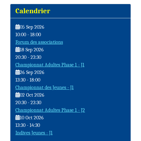
maintenant votre
identifiant
personnel
Calendrier
via le menu "Nous
contacter".
05 Sep 2026
10:00
-
18:00
Forum des associations
18 Sep 2026
20:30
-
23:30
Championnat Adultes Phase 1 - J1
26 Sep 2026
13:30
-
18:00
Championnat des Jeunes - J1
02 Oct 2026
20:30
-
23:30
Championnat Adultes Phase 1 - J2
10 Oct 2026
13:30
-
14:30
Indives Jeunes - J1