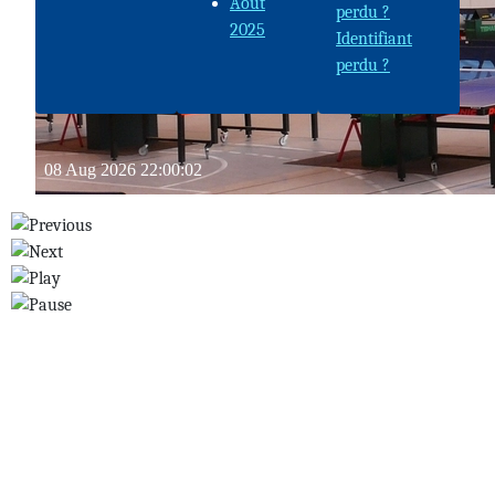
Août
adhérent(e)
perdu ?
2025
du club
Identifiant
perdu ?
En tant qu’adhérent
du club , vous
pouvez vous
connecter à l’espace
adhérent(e) du
portail du club
en
vous identifiant via
l'espace
“Connexion” sur la
page d'accueil.
Dans le menu
“Documents”, vous
aurez ainsi accès
aux différents
documents internes
au club (statuts, CR
d’AG, CER, …) et bien
d’autres
informations à venir
tout au long de la
saison !
Demandez dès